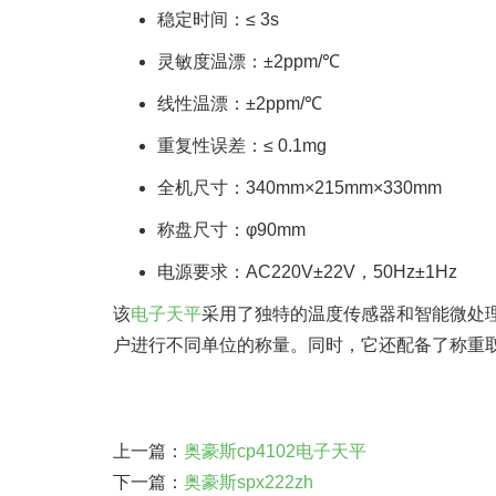
稳定时间：≤ 3s
灵敏度温漂：±2ppm/℃
线性温漂：±2ppm/℃
重复性误差：≤ 0.1mg
全机尺寸：340mm×215mm×330mm
称盘尺寸：φ90mm
电源要求：AC220V±22V，50Hz±1Hz
该
电子天平
采用了独特的温度传感器和智能微处理
户进行不同单位的称量。同时，它还配备了称重
上一篇：
奥豪斯cp4102电子天平
下一篇：
奥豪斯spx222zh