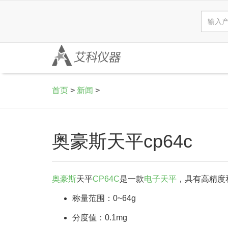
首页
>
新闻
>
奥豪斯天平cp64c
奥豪斯
天平
CP64C
是一款
电子天平
，具有高精度
称量范围：0~64g
分度值：0.1mg